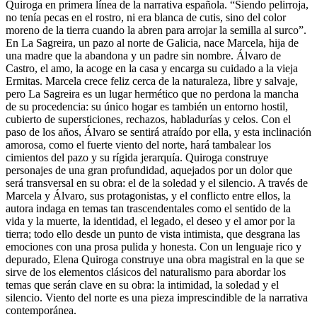
Quiroga en primera línea de la narrativa española. “Siendo pelirroja,
no tenía pecas en el rostro, ni era blanca de cutis, sino del color
moreno de la tierra cuando la abren para arrojar la semilla al surco”.
En La Sagreira, un pazo al norte de Galicia, nace Marcela, hija de
una madre que la abandona y un padre sin nombre. Álvaro de
Castro, el amo, la acoge en la casa y encarga su cuidado a la vieja
Ermitas. Marcela crece feliz cerca de la naturaleza, libre y salvaje,
pero La Sagreira es un lugar hermético que no perdona la mancha
de su procedencia: su único hogar es también un entorno hostil,
cubierto de supersticiones, rechazos, habladurías y celos. Con el
paso de los años, Álvaro se sentirá atraído por ella, y esta inclinación
amorosa, como el fuerte viento del norte, hará tambalear los
cimientos del pazo y su rígida jerarquía. Quiroga construye
personajes de una gran profundidad, aquejados por un dolor que
será transversal en su obra: el de la soledad y el silencio. A través de
Marcela y Álvaro, sus protagonistas, y el conflicto entre ellos, la
autora indaga en temas tan trascendentales como el sentido de la
vida y la muerte, la identidad, el legado, el deseo y el amor por la
tierra; todo ello desde un punto de vista intimista, que desgrana las
emociones con una prosa pulida y honesta. Con un lenguaje rico y
depurado, Elena Quiroga construye una obra magistral en la que se
sirve de los elementos clásicos del naturalismo para abordar los
temas que serán clave en su obra: la intimidad, la soledad y el
silencio. Viento del norte es una pieza imprescindible de la narrativa
contemporánea.