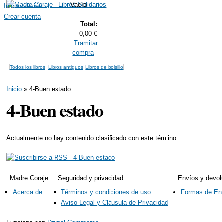
Vacío
Iniciar sesión
Madre Coraje - 
Crear cuenta
Total:
0,00 €
Tramitar
compra
Todos los libros
Libros antiguos
Libros de bolsillo
Usted está aquí
Inicio
» 4-Buen estado
4-Buen estado
Actualmente no hay contenido clasificado con este término.
Madre Coraje
Seguridad y privacidad
Envíos y devol
Acerca de...
Términos y condiciones de uso
Formas de En
Aviso Legal y Cláusula de Privacidad