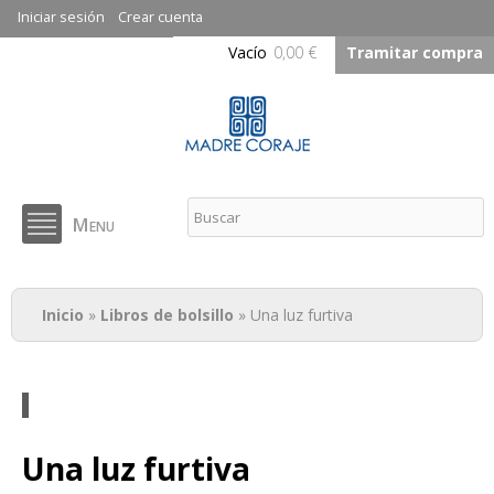
Pasar al
Iniciar sesión
Crear cuenta
contenido
Vacío
0,00 €
Tramitar compra
principal
Madre Coraje - Libros
Menu
Solidarios
Usted está aquí
Inicio
»
Libros de bolsillo
» Una luz furtiva
Una luz furtiva