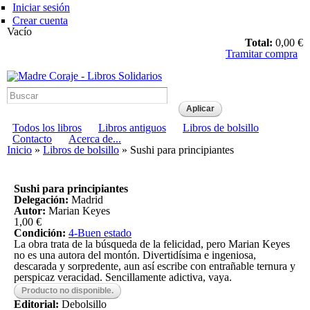
Pasar al
Iniciar sesión
contenido
Crear cuenta
principal
Vacío
Total:
0,00 €
Tramitar compra
Madre Coraje - Libros
Solidarios
Menú principal
Todos los libros
Libros antiguos
Libros de bolsillo
Menú secundario
Contacto
Acerca de...
Usted está aquí
Inicio
»
Libros de bolsillo
» Sushi para principiantes
Sushi para principiantes
Delegación:
Madrid
Autor:
Marian Keyes
1,00 €
Condición:
4-Buen estado
La obra trata de la búsqueda de la felicidad, pero Marian Keyes
no es una autora del montón. Divertidísima e ingeniosa,
descarada y sorpredente, aun así escribe con entrañable ternura y
perspicaz veracidad. Sencillamente adictiva, vaya.
Editorial:
Debolsillo