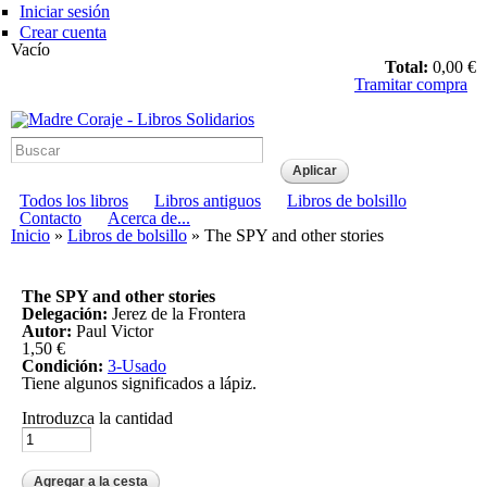
Pasar al
Iniciar sesión
contenido
Crear cuenta
principal
Vacío
Total:
0,00 €
Tramitar compra
Madre Coraje - Libros
Solidarios
Menú principal
Todos los libros
Libros antiguos
Libros de bolsillo
Menú secundario
Contacto
Acerca de...
Usted está aquí
Inicio
»
Libros de bolsillo
» The SPY and other stories
The SPY and other stories
Delegación:
Jerez de la Frontera
Autor:
Paul Victor
1,50 €
Condición:
3-Usado
Tiene algunos significados a lápiz.
Introduzca la cantidad