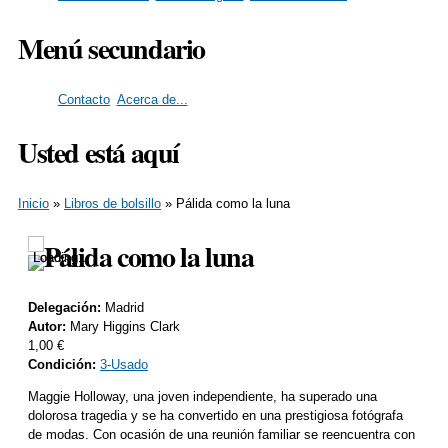
Menú secundario
Contacto
Acerca de...
Usted está aquí
Inicio
»
Libros de bolsillo
» Pálida como la luna
Pálida como la luna
Loading...
Loading...
Delegación:
Madrid
Autor:
Mary Higgins Clark
1,00 €
Condición:
3-Usado
Maggie Holloway, una joven independiente, ha superado una
dolorosa tragedia y se ha convertido en una prestigiosa fotógrafa
de modas. Con ocasión de una reunión familiar se reencuentra con