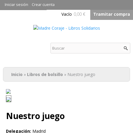
Pasar al
Iniciar sesión
Crear cuenta
contenido
Vacío
0,00 €
Tramitar compra
principal
Madre Coraje - Libros
Solidarios
Usted está aquí
Inicio
»
Libros de bolsillo
» Nuestro juego
Nuestro juego
Delegación:
Madrid