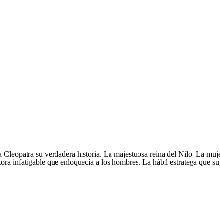
Pasar al
contenido
principal
 Cleopatra su verdadera historia. La majestuosa reina del Nilo. La muje
ora infatigable que enloquecía a los hombres. La hábil estratega que s