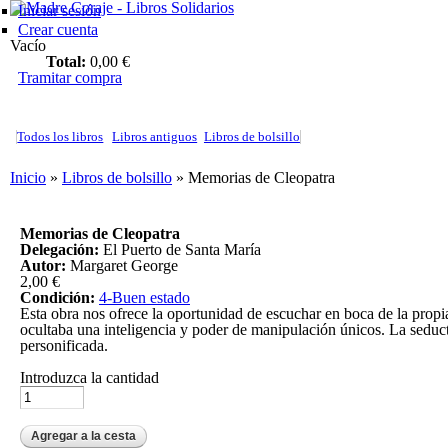
Madre Coraje - Libros Solidarios
Iniciar sesión
Crear cuenta
Vacío
Total:
0,00 €
Tramitar compra
Todos los libros
Libros antiguos
Libros de bolsillo
Usted está aquí
Inicio
»
Libros de bolsillo
» Memorias de Cleopatra
Memorias de Cleopatra
Delegación:
El Puerto de Santa María
Autor:
Margaret George
2,00 €
Condición:
4-Buen estado
Esta obra nos ofrece la oportunidad de escuchar en boca de la propia
ocultaba una inteligencia y poder de manipulación únicos. La seduct
personificada.
Introduzca la cantidad