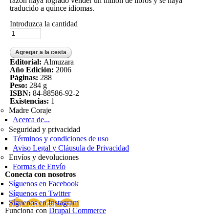
razón haya logrado vender un millón de libros y se haya
traducido a quince idiomas.
Introduzca la cantidad
Editorial:
Almuzara
Año Edición:
2006
Páginas:
288
Peso:
284 g
ISBN:
84-88586-92-2
Existencias:
1
Madre Coraje
Acerca de...
Seguridad y privacidad
Términos y condiciones de uso
Aviso Legal y Cláusula de Privacidad
Envíos y devoluciones
Formas de Envío
Conecta con nosotros
Síguenos en Facebook
Síguenos en Twitter
Síguenos en Instagram
Funciona con
Drupal Commerce