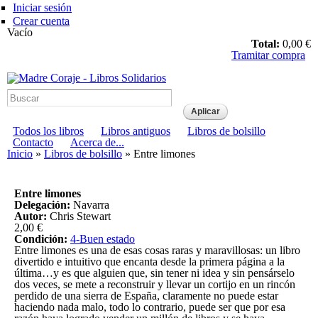
Pasar al
Iniciar sesión
contenido
Crear cuenta
principal
Vacío
Total:
0,00 €
Tramitar compra
Madre Coraje - Libros Solidarios
Menú principal
Todos los libros
Libros antiguos
Libros de bolsillo
Menú secundario
Contacto
Acerca de...
Usted está aquí
Inicio
»
Libros de bolsillo
» Entre limones
Entre limones
Delegación:
Navarra
Autor:
Chris Stewart
2,00 €
Condición:
4-Buen estado
Entre limones es una de esas cosas raras y maravillosas: un libro
divertido e intuitivo que encanta desde la primera página a la
última…y es que alguien que, sin tener ni idea y sin pensárselo
dos veces, se mete a reconstruir y llevar un cortijo en un rincón
perdido de una sierra de España, claramente no puede estar
haciendo nada malo, todo lo contrario, puede ser que por esa