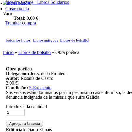
Madre Coraje - Libros Solidarios
Iniciar sesión
Crear cuenta
Vacío
Total:
0,00 €
Tramitar compra
Todos los libros
Libros antiguos
Libros de bolsillo
Usted está aquí
Inicio
»
Libros de bolsillo
» Obra poética
Obra poética
Delegación:
Jerez de la Frontera
Autor:
Rosalía de Castro
2,00 €
Condición:
5-Excelente
Sus versos están dominados por un pesimismo casi enfermizo, la dese
denuncia indignada de la miseria que sufre Galicia.
Introduzca la cantidad
Editorial:
Diario El país