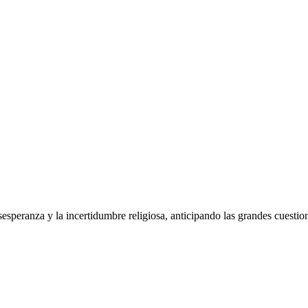
Pasar al
contenido
principal
speranza y la incertidumbre religiosa, anticipando las grandes cuestio