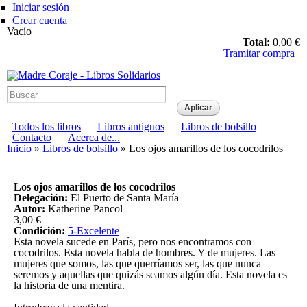
Pasar al
Iniciar sesión
contenido
Crear cuenta
principal
Vacío
Total:
0,00 €
Tramitar compra
Madre Coraje - Libros
Solidarios
Menú principal
Todos los libros
Libros antiguos
Libros de bolsillo
Menú secundario
Contacto
Acerca de...
Usted está aquí
Inicio
»
Libros de bolsillo
» Los ojos amarillos de los cocodrilos
Los ojos amarillos de los cocodrilos
Delegación:
El Puerto de Santa María
Autor:
Katherine Pancol
3,00 €
Condición:
5-Excelente
Esta novela sucede en París, pero nos encontramos con
cocodrilos. Esta novela habla de hombres. Y de mujeres. Las
mujeres que somos, las que querríamos ser, las que nunca
seremos y aquellas que quizás seamos algún día. Esta novela es
la historia de una mentira.