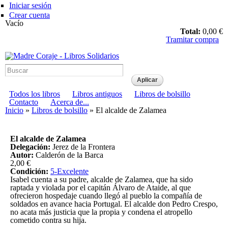
Pasar al
Iniciar sesión
contenido
Crear cuenta
principal
Vacío
Total:
0,00 €
Tramitar compra
Madre Coraje - Libros Solidarios
Menú principal
Todos los libros
Libros antiguos
Libros de bolsillo
Menú secundario
Contacto
Acerca de...
Usted está aquí
Inicio
»
Libros de bolsillo
» El alcalde de Zalamea
El alcalde de Zalamea
Delegación:
Jerez de la Frontera
Autor:
Calderón de la Barca
2,00 €
Condición:
5-Excelente
Isabel cuenta a su padre, alcalde de Zalamea, que ha sido
raptada y violada por el capitán Álvaro de Ataide, al que
ofrecieron hospedaje cuando llegó al pueblo la compañía de
soldados en avance hacia Portugal. El alcalde don Pedro Crespo,
no acata más justicia que la propia y condena el atropello
cometido contra su hija.